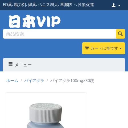
ED薬
,
精力剤
,
媚薬
,
ペニス増大
,
早漏防止
,
性欲促進
カートは空です
メニュー
ホーム
/
バイアグラ
/
バイアグラ100mg×30錠