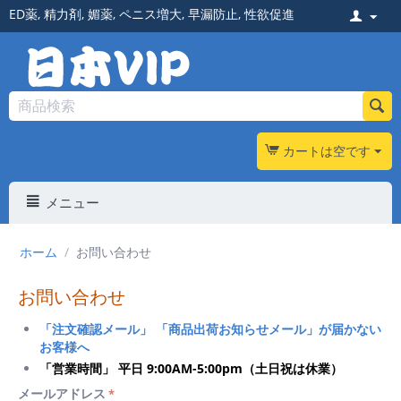
ED薬
,
精力剤
,
媚薬
,
ペニス増大
,
早漏防止
,
性欲促進
カートは空です
メニュー
ホーム
/
お問い合わせ
お問い合わせ
「注文確認メール」 「商品出荷お知らせメール」が届かない
お客様へ
「営業時間」 平日 9:00AM-5:00pm（土日祝は休業）
メールアドレス