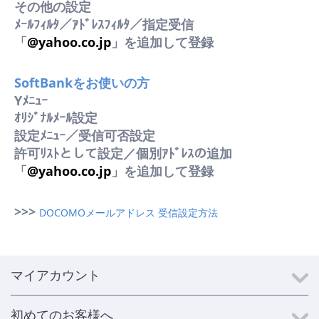
その他の設定
ﾒｰﾙﾌｨﾙﾀ／ｱﾄﾞﾚｽﾌｨﾙﾀ／指定受信
「
@yahoo.co.jp
」を追加して登録
SoftBankをお使いの方
Yﾒﾆｭｰ
ｵﾘｼﾞﾅﾙﾒｰﾙ設定
設定ﾒﾆｭｰ／受信可否設定
許可ﾘｽﾄとして設定／個別ｱﾄﾞﾚｽの追加
「
@yahoo.co.jp
」を追加して登録
>>>
DOCOMOメールアドレス 受信設定方法
マイアカウント
初めてのお客様へ