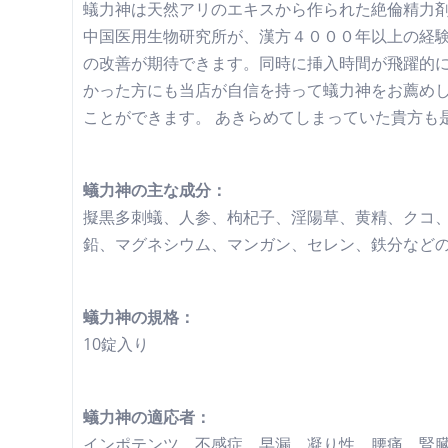
蟻力神は天然アリのエキスから作られた絶倫精力
中国医用生物研究所が、漢方４０００年以上の経
の改善が期待できます。同時に挿入時間が飛躍的
かった方にも当店が自信を持って蟻力神をお薦めし
ことができます。 あきらめてしまっていた貴方も
蟻力神の主な成分：
擬黒多刺蟻、人参、枸杞子、淫陽草、黄精、クコ
鉛、マグネシウム、マンガン、セレン、鉄分など
蟻力神の規格：
10錠入り
蟻力神の適応者：
インポテンツ、不感症、早漏、凝り性、腰痛、腎