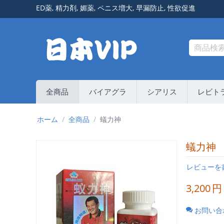
ED薬
,
精力剤
,
媚薬
,
ペニス増大
,
早漏防止
,
性欲促進
全商品
バイアグラ
シアリス
レビト
ホーム
/
全商品
/
蟻力神
蟻力神
レビューを
3,200
円
お問い合