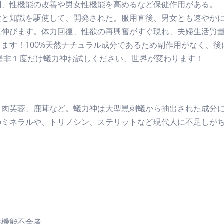
剤、性機能の改善や男女性機能を高めるなど保健作用がある。
験と知識を駆使して、開発された。服用直後、男女とも速やか
に伸びます。体力回復、性欲の再興奮がすぐ現れ、夫婦生活質
ます！100%天然ナチュラル成分であるため副作用がなく、
是非１度だけ蟻力神お試しください、世界が変わります！
、肉芙蓉、鹿茸など。蟻力神は大型黒刺蟻から抽出された成分
のミネラルや、トリノシン、ステリットなど現代人に不足しが
臓機能不全者