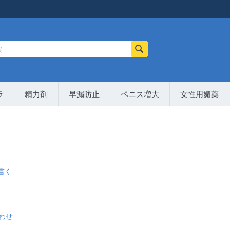
ラ
精力剤
早漏防止
ペニス増大
女性用媚薬
書く
わせ