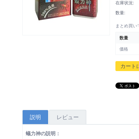
在庫状況:
数量:
まとめ買い
数量
価格
カート
説明
レビュー
蟻力神の説明：