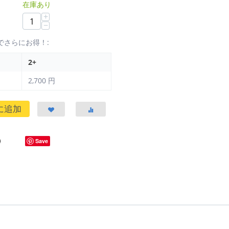
在庫あり
+
−
でさらにお得！:
2+
2,700
円
に追加
Save