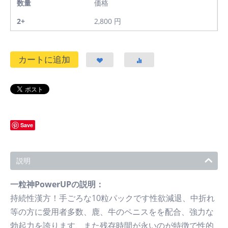
数量
価格
2+
2,800
円
カートに追加
Save
説明
一粒神PowerUPの説明：
持続性漢方！手ごろな10粒パックです性欲減退、中折れ
等の方に愛用者多数、鹿、牛のペニスをを配合、強力な
勃起力を誇ります、また残存時間が永いのが特徴で性的