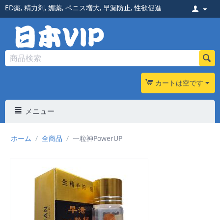
ED薬
,
精力剤
,
媚薬
,
ペニス増大
,
早漏防止
,
性欲促進
カートは空です
メニュー
ホーム
/
全商品
/
一粒神PowerUP