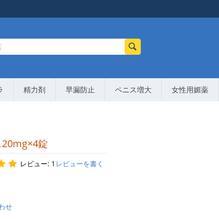
ラ
精力剤
早漏防止
ペニス増大
女性用媚薬
20mg×4錠
レビュー: 1
レビューを書く
わせ