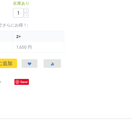
在庫あり
+
−
でさらにお得！:
2+
1,650
円
に追加
Save