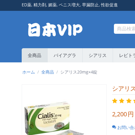
ED薬
,
精力剤
,
媚薬
,
ペニス増大
,
早漏防止
,
性欲促進
全商品
バイアグラ
シアリス
レビト
ホーム
/
全商品
/
シアリス20mg×4錠
シアリス
2,200
円
お問い合